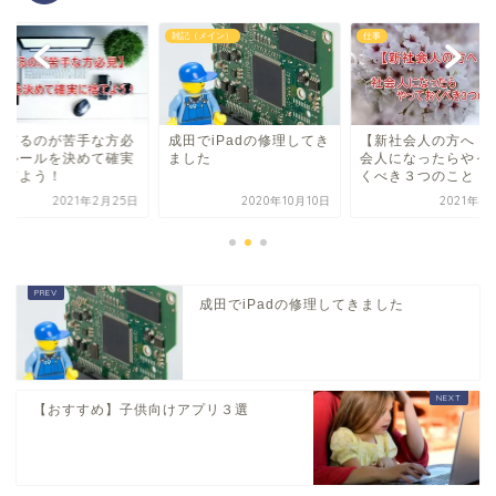
雑記（メイン）
仕事
捨てるのが苦手な方必
成田でiPadの修理してき
【新社会人の方へ！
】ルールを決めて確実
ました
会人になったらやっ
捨てよう！
くべき３つのこと
2021年2月25日
2020年10月10日
2021年4
成田でiPadの修理してきました
【おすすめ】子供向けアプリ３選