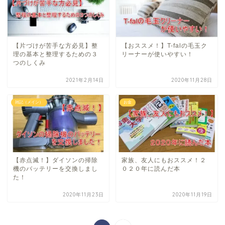
【片づけが苦手な方必見】整
【おススメ！】T-falの毛玉ク
理の基本と整理するための３
リーナーが使いやすい！
つのしくみ
2021年2月14日
2020年11月28日
雑記（メイン）
お金
【赤点滅！】ダイソンの掃除
家族、友人にもおススメ！２
機のバッテリーを交換しまし
０２０年に読んだ本
た！
2020年11月23日
2020年11月19日