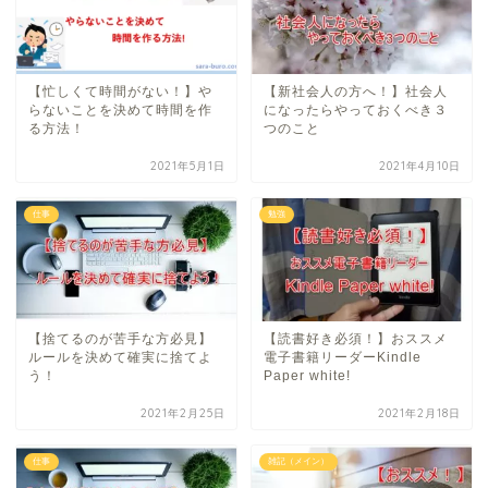
【忙しくて時間がない！】や
【新社会人の方へ！】社会人
らないことを決めて時間を作
になったらやっておくべき３
る方法！
つのこと
2021年5月1日
2021年4月10日
仕事
勉強
【捨てるのが苦手な方必見】
【読書好き必須！】おススメ
ルールを決めて確実に捨てよ
電子書籍リーダーKindle
う！
Paper white!
2021年2月25日
2021年2月18日
仕事
雑記（メイン）