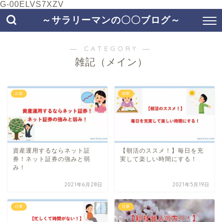
G-00ELVS7XZV
～サラリーマンの〇〇ブログ～
― CATEGORY ―
雑記（メイン）
お金
副業
資産運用するならネット証
【朝活のススメ！】毎日を充
券！ネット証券の強みと弱
実して楽しい時間にする！
み！
2021年6月28日
2021年5月19日
仕事
仕事