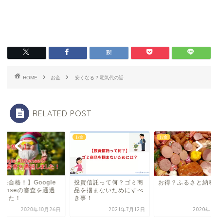
HOME
お金
安くなる？電気代の話
RELATED POST
お金
お金
発合格！】Google
投資信託って何？ゴミ商
お得？ふるさと納税
Senseの審査を通過
品を掴まないためにすべ
ました！
き事！
2020年10月26日
2021年7月12日
2020年1